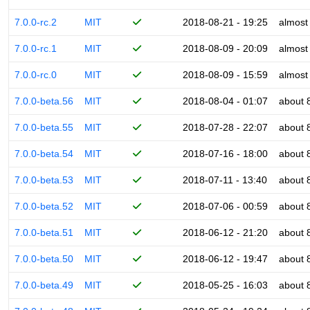
7.0.0-rc.2
MIT
2018-08-21 - 19:25
almost
7.0.0-rc.1
MIT
2018-08-09 - 20:09
almost
7.0.0-rc.0
MIT
2018-08-09 - 15:59
almost
7.0.0-beta.56
MIT
2018-08-04 - 01:07
about 
7.0.0-beta.55
MIT
2018-07-28 - 22:07
about 
7.0.0-beta.54
MIT
2018-07-16 - 18:00
about 
7.0.0-beta.53
MIT
2018-07-11 - 13:40
about 
7.0.0-beta.52
MIT
2018-07-06 - 00:59
about 
7.0.0-beta.51
MIT
2018-06-12 - 21:20
about 
7.0.0-beta.50
MIT
2018-06-12 - 19:47
about 
7.0.0-beta.49
MIT
2018-05-25 - 16:03
about 