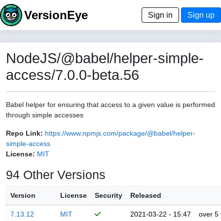
VersionEye
Sign in
Sign up
NodeJS/@babel/helper-simple-
access/7.0.0-beta.56
Babel helper for ensuring that access to a given value is performed
through simple accesses
Repo Link:
https://www.npmjs.com/package/@babel/helper-
simple-access
License:
MIT
94 Other Versions
Version
License
Security
Released
7.13.12
MIT
2021-03-22 - 15:47
over 5