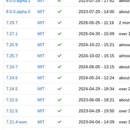
8.0.0-alpha.1
MIT
2023-07-24 - 17:52
about
8.0.0-alpha.0
MIT
2023-07-20 - 14:00
about
7.29.7
MIT
2026-05-25 - 11:16
2 mon
7.27.1
MIT
2025-04-30 - 15:09
over 
7.25.9
MIT
2024-10-22 - 15:21
almos
7.25.7
MIT
2024-10-02 - 15:15
almos
7.24.7
MIT
2024-06-05 - 13:15
about
7.24.6
MIT
2024-05-24 - 12:24
about
7.24.5
MIT
2024-04-29 - 18:34
over 
7.22.5
MIT
2023-06-08 - 18:21
about
7.21.5
MIT
2023-04-28 - 19:50
over 
7.21.4-esm
MIT
2023-04-04 - 14:09
over 