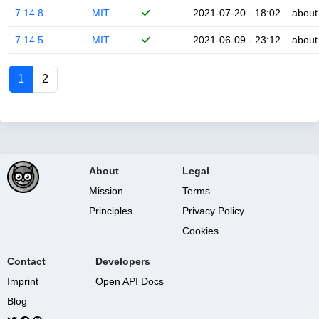
7.14.8
MIT
2021-07-20 - 18:02
about
7.14.5
MIT
2021-06-09 - 23:12
about
1
2
About
Legal
Mission
Terms
Principles
Privacy Policy
Cookies
Contact
Developers
Imprint
Open API Docs
Blog