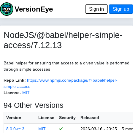
VersionEye
Sign in
Sign up
NodeJS/@babel/helper-simple-
access/7.12.13
Babel helper for ensuring that access to a given value is performed
through simple accesses
Repo Link:
https://www.npmjs.com/package/@babel/helper-
simple-access
License:
MIT
94 Other Versions
Version
License
Security
Released
8.0.0-rc.3
MIT
2026-03-16 - 20:25
5 mon