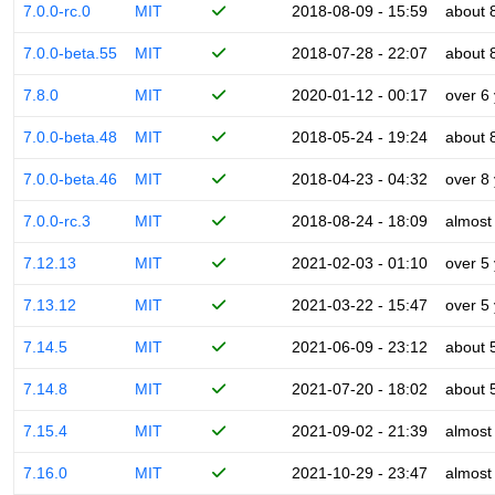
7.0.0-rc.0
MIT
2018-08-09 - 15:59
about 
7.0.0-beta.55
MIT
2018-07-28 - 22:07
about 
7.8.0
MIT
2020-01-12 - 00:17
over 6
7.0.0-beta.48
MIT
2018-05-24 - 19:24
about 
7.0.0-beta.46
MIT
2018-04-23 - 04:32
over 8
7.0.0-rc.3
MIT
2018-08-24 - 18:09
almost
7.12.13
MIT
2021-02-03 - 01:10
over 5
7.13.12
MIT
2021-03-22 - 15:47
over 5
7.14.5
MIT
2021-06-09 - 23:12
about 
7.14.8
MIT
2021-07-20 - 18:02
about 
7.15.4
MIT
2021-09-02 - 21:39
almost
7.16.0
MIT
2021-10-29 - 23:47
almost