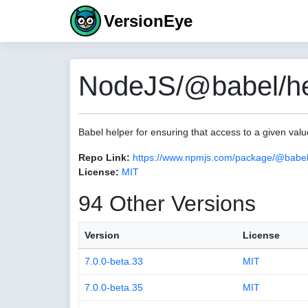
VersionEye
NodeJS/@babel/hel
Babel helper for ensuring that access to a given va
Repo Link:
https://www.npmjs.com/package/@babel
License:
MIT
94 Other Versions
Version
License
7.0.0-beta.33
MIT
7.0.0-beta.35
MIT