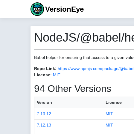
VersionEye
NodeJS/@babel/hel
Babel helper for ensuring that access to a given va
Repo Link:
https://www.npmjs.com/package/@babel
License:
MIT
94 Other Versions
Version
License
7.13.12
MIT
7.12.13
MIT