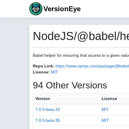
VersionEye
NodeJS/@babel/hel
Babel helper for ensuring that access to a given va
Repo Link:
https://www.npmjs.com/package/@babel
License:
MIT
94 Other Versions
Version
License
7.0.0-beta.33
MIT
7.0.0-beta.35
MIT