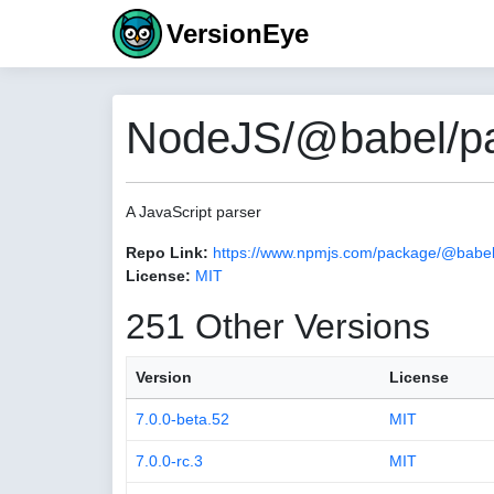
VersionEye
NodeJS/@babel/pa
A JavaScript parser
Repo Link:
https://www.npmjs.com/package/@babel
License:
MIT
251 Other Versions
Version
License
7.0.0-beta.52
MIT
7.0.0-rc.3
MIT