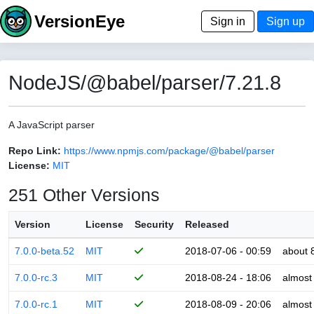
VersionEye
Sign in
Sign up
NodeJS/@babel/parser/7.21.8
A JavaScript parser
Repo Link:
https://www.npmjs.com/package/@babel/parser
License:
MIT
251 Other Versions
Version
License
Security
Released
7.0.0-beta.52
MIT
2018-07-06 - 00:59
about 
7.0.0-rc.3
MIT
2018-08-24 - 18:06
almost
7.0.0-rc.1
MIT
2018-08-09 - 20:06
almost