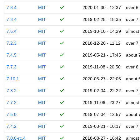
7.8.4
MIT
2020-01-30 - 12:37
over 6
7.3.4
MIT
2019-02-25 - 18:35
over 7
7.6.4
MIT
2019-10-10 - 14:29
almost
7.2.3
MIT
2018-12-20 - 11:12
over 7
7.4.5
MIT
2019-05-21 - 17:45
about 
7.7.3
MIT
2019-11-08 - 20:50
over 6
7.10.1
MIT
2020-05-27 - 22:06
about 
7.3.2
MIT
2019-02-04 - 22:22
over 7
7.7.2
MIT
2019-11-06 - 23:27
almost
7.5.0
MIT
2019-07-04 - 12:57
about 
7.4.2
MIT
2019-03-21 - 10:17
over 7
7.0.0-rc.4
MIT
2018-08-27 - 16:42
almost