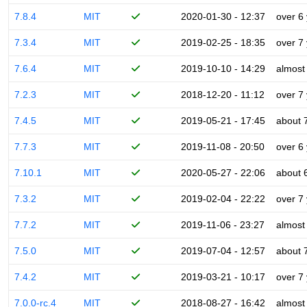
7.8.4
MIT
2020-01-30 - 12:37
over 6
7.3.4
MIT
2019-02-25 - 18:35
over 7
7.6.4
MIT
2019-10-10 - 14:29
almost
7.2.3
MIT
2018-12-20 - 11:12
over 7
7.4.5
MIT
2019-05-21 - 17:45
about 
7.7.3
MIT
2019-11-08 - 20:50
over 6
7.10.1
MIT
2020-05-27 - 22:06
about 
7.3.2
MIT
2019-02-04 - 22:22
over 7
7.7.2
MIT
2019-11-06 - 23:27
almost
7.5.0
MIT
2019-07-04 - 12:57
about 
7.4.2
MIT
2019-03-21 - 10:17
over 7
7.0.0-rc.4
MIT
2018-08-27 - 16:42
almost