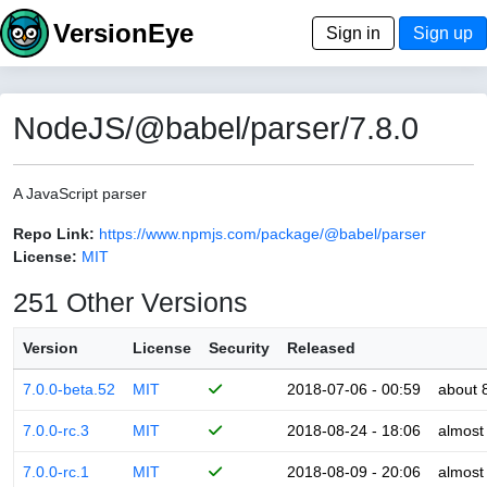
VersionEye
Sign in
Sign up
NodeJS/@babel/parser/7.8.0
A JavaScript parser
Repo Link:
https://www.npmjs.com/package/@babel/parser
License:
MIT
251 Other Versions
Version
License
Security
Released
7.0.0-beta.52
MIT
2018-07-06 - 00:59
about 
7.0.0-rc.3
MIT
2018-08-24 - 18:06
almost
7.0.0-rc.1
MIT
2018-08-09 - 20:06
almost