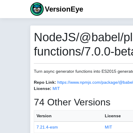
VersionEye
NodeJS/@babel/plu
functions/7.0.0-bet
Turn async generator functions into ES2015 generat
Repo Link:
https://www.npmjs.com/package/@babel/
License:
MIT
74 Other Versions
Version
License
7.21.4-esm
MIT