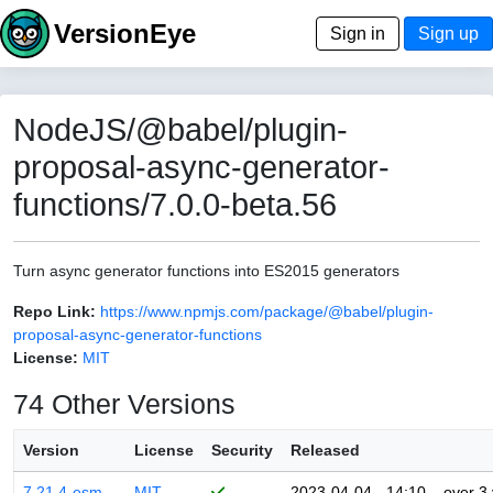
VersionEye
Sign in
Sign up
NodeJS/@babel/plugin-
proposal-async-generator-
functions/7.0.0-beta.56
Turn async generator functions into ES2015 generators
Repo Link:
https://www.npmjs.com/package/@babel/plugin-
proposal-async-generator-functions
License:
MIT
74 Other Versions
Version
License
Security
Released
7.21.4-esm
MIT
2023-04-04 - 14:10
over 3