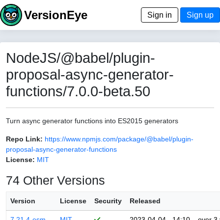
VersionEye
Sign in
Sign up
NodeJS/@babel/plugin-
proposal-async-generator-
functions/7.0.0-beta.50
Turn async generator functions into ES2015 generators
Repo Link:
https://www.npmjs.com/package/@babel/plugin-
proposal-async-generator-functions
License:
MIT
74 Other Versions
Version
License
Security
Released
7.21.4-esm
MIT
2023-04-04 - 14:10
over 3