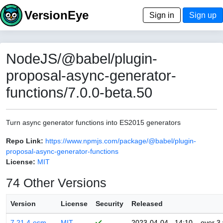
VersionEye
Sign in
Sign up
NodeJS/@babel/plugin-
proposal-async-generator-
functions/7.0.0-beta.50
Turn async generator functions into ES2015 generators
Repo Link:
https://www.npmjs.com/package/@babel/plugin-
proposal-async-generator-functions
License:
MIT
74 Other Versions
Version
License
Security
Released
7.21.4-esm
MIT
2023-04-04 - 14:10
over 3