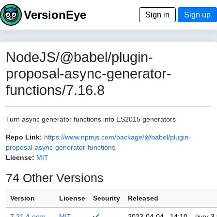
VersionEye
Sign in
Sign up
NodeJS/@babel/plugin-
proposal-async-generator-
functions/7.16.8
Turn async generator functions into ES2015 generators
Repo Link:
https://www.npmjs.com/package/@babel/plugin-
proposal-async-generator-functions
License:
MIT
74 Other Versions
Version
License
Security
Released
7.21.4-esm
MIT
2023-04-04 - 14:10
over 3