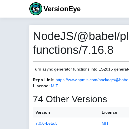
VersionEye
NodeJS/@babel/plu
functions/7.16.8
Turn async generator functions into ES2015 generat
Repo Link:
https://www.npmjs.com/package/@babel/
License:
MIT
74 Other Versions
Version
License
7.0.0-beta.5
MIT