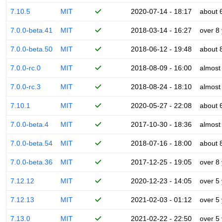
7.10.5
MIT
2020-07-14 - 18:17
about 
7.0.0-beta.41
MIT
2018-03-14 - 16:27
over 8
7.0.0-beta.50
MIT
2018-06-12 - 19:48
about 
7.0.0-rc.0
MIT
2018-08-09 - 16:00
almost
7.0.0-rc.3
MIT
2018-08-24 - 18:10
almost
7.10.1
MIT
2020-05-27 - 22:08
about 
7.0.0-beta.4
MIT
2017-10-30 - 18:36
almost
7.0.0-beta.54
MIT
2018-07-16 - 18:00
about 
7.0.0-beta.36
MIT
2017-12-25 - 19:05
over 8
7.12.12
MIT
2020-12-23 - 14:05
over 5
7.12.13
MIT
2021-02-03 - 01:12
over 5
7.13.0
MIT
2021-02-22 - 22:50
over 5