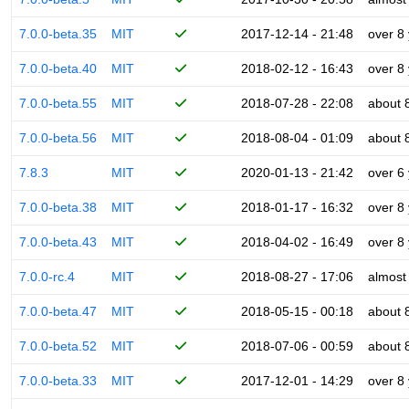
7.0.0-beta.35
MIT
2017-12-14 - 21:48
over 8
7.0.0-beta.40
MIT
2018-02-12 - 16:43
over 8
7.0.0-beta.55
MIT
2018-07-28 - 22:08
about 
7.0.0-beta.56
MIT
2018-08-04 - 01:09
about 
7.8.3
MIT
2020-01-13 - 21:42
over 6
7.0.0-beta.38
MIT
2018-01-17 - 16:32
over 8
7.0.0-beta.43
MIT
2018-04-02 - 16:49
over 8
7.0.0-rc.4
MIT
2018-08-27 - 17:06
almost
7.0.0-beta.47
MIT
2018-05-15 - 00:18
about 
7.0.0-beta.52
MIT
2018-07-06 - 00:59
about 
7.0.0-beta.33
MIT
2017-12-01 - 14:29
over 8