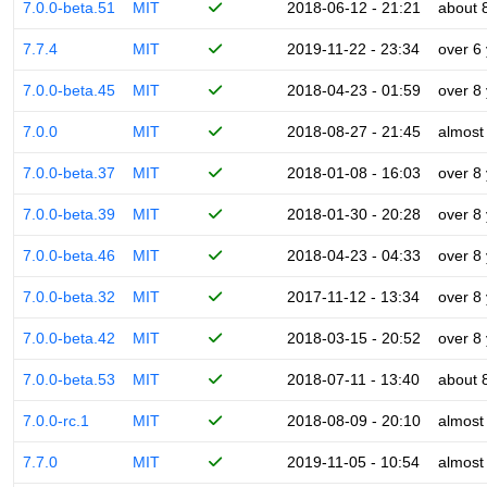
7.0.0-beta.51
MIT
2018-06-12 - 21:21
about 
7.7.4
MIT
2019-11-22 - 23:34
over 6
7.0.0-beta.45
MIT
2018-04-23 - 01:59
over 8
7.0.0
MIT
2018-08-27 - 21:45
almost
7.0.0-beta.37
MIT
2018-01-08 - 16:03
over 8
7.0.0-beta.39
MIT
2018-01-30 - 20:28
over 8
7.0.0-beta.46
MIT
2018-04-23 - 04:33
over 8
7.0.0-beta.32
MIT
2017-11-12 - 13:34
over 8
7.0.0-beta.42
MIT
2018-03-15 - 20:52
over 8
7.0.0-beta.53
MIT
2018-07-11 - 13:40
about 
7.0.0-rc.1
MIT
2018-08-09 - 20:10
almost
7.7.0
MIT
2019-11-05 - 10:54
almost