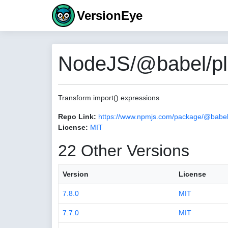
VersionEye
NodeJS/@babel/plu
Transform import() expressions
Repo Link:
https://www.npmjs.com/package/@babel/
License:
MIT
22 Other Versions
Version
License
7.8.0
MIT
7.7.0
MIT