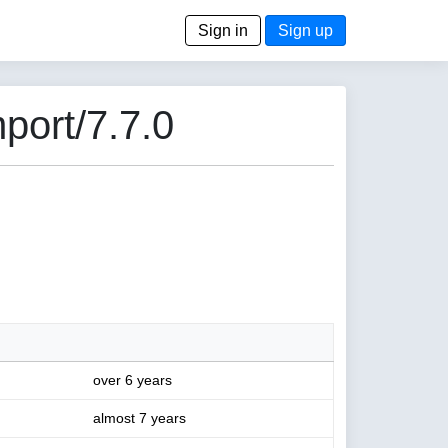
Sign in
Sign up
port/7.7.0
over 6 years
almost 7 years