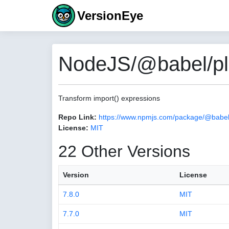
VersionEye
NodeJS/@babel/plu
Transform import() expressions
Repo Link:
https://www.npmjs.com/package/@babel/
License:
MIT
22 Other Versions
Version
License
7.8.0
MIT
7.7.0
MIT