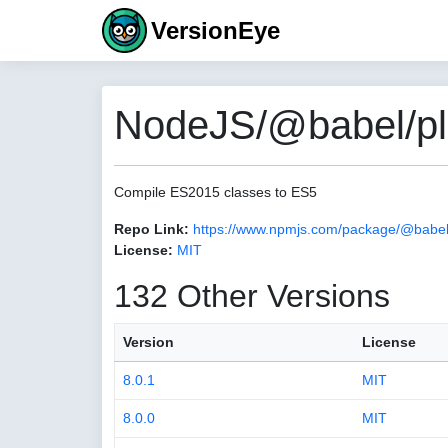
VersionEye
NodeJS/@babel/plu
Compile ES2015 classes to ES5
Repo Link:
https://www.npmjs.com/package/@babel/
License:
MIT
132 Other Versions
Version
License
8.0.1
MIT
8.0.0
MIT