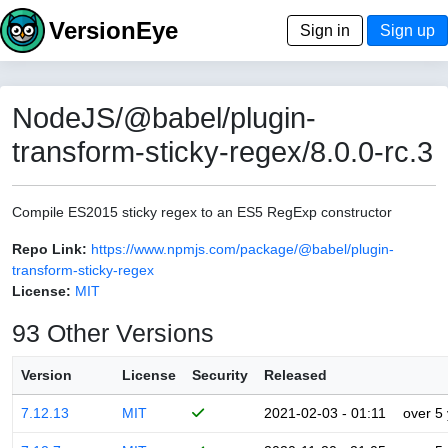
VersionEye
Sign in
Sign up
NodeJS/@babel/plugin-
transform-sticky-regex/8.0.0-rc.3
Compile ES2015 sticky regex to an ES5 RegExp constructor
Repo Link:
https://www.npmjs.com/package/@babel/plugin-
transform-sticky-regex
License:
MIT
93 Other Versions
Version
License
Security
Released
7.12.13
MIT
2021-02-03 - 01:11
over 5