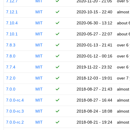
7.12.7
MIT
2020-11-20 - 21:05
over 5
7.12.1
MIT
2020-10-15 - 22:40
almost
7.10.4
MIT
2020-06-30 - 13:12
about 
7.10.1
MIT
2020-05-27 - 22:07
about 
7.8.3
MIT
2020-01-13 - 21:41
over 6
7.8.0
MIT
2020-01-12 - 00:16
over 6
7.7.4
MIT
2019-11-22 - 23:32
over 6
7.2.0
MIT
2018-12-03 - 19:01
over 7
7.0.0
MIT
2018-08-27 - 21:43
almost
7.0.0-rc.4
MIT
2018-08-27 - 16:44
almost
7.0.0-rc.3
MIT
2018-08-24 - 18:08
almost
7.0.0-rc.2
MIT
2018-08-21 - 19:24
almost