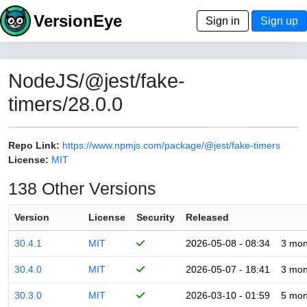
VersionEye
Sign in
Sign up
NodeJS/@jest/fake-
timers/28.0.0
Repo Link:
https://www.npmjs.com/package/@jest/fake-timers
License:
MIT
138 Other Versions
Version
License
Security
Released
30.4.1
MIT
2026-05-08 - 08:34
3 mon
30.4.0
MIT
2026-05-07 - 18:41
3 mon
30.3.0
MIT
2026-03-10 - 01:59
5 mon