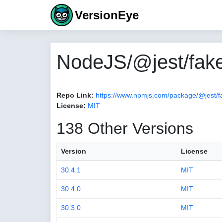
VersionEye
NodeJS/@jest/fake
Repo Link:
https://www.npmjs.com/package/@jest/f
License:
MIT
138 Other Versions
Version
License
30.4.1
MIT
30.4.0
MIT
30.3.0
MIT