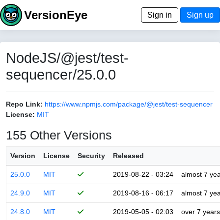
VersionEye
Sign in
Sign up
NodeJS/@jest/test-
sequencer/25.0.0
Repo Link:
https://www.npmjs.com/package/@jest/test-sequencer
License:
MIT
155 Other Versions
Version
License
Security
Released
25.0.0
MIT
2019-08-22 - 03:24
almost 7 ye
24.9.0
MIT
2019-08-16 - 06:17
almost 7 ye
24.8.0
MIT
2019-05-05 - 02:03
over 7 years