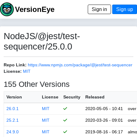
VersionEye
Sign in
Sign up
NodeJS/@jest/test-
sequencer/25.0.0
Repo Link:
https://www.npmjs.com/package/@jest/test-sequencer
License:
MIT
155 Other Versions
Version
License
Security
Released
26.0.1
MIT
2020-05-05 - 10:41
over
25.2.1
MIT
2020-03-26 - 09:01
over
24.9.0
MIT
2019-08-16 - 06:17
almo