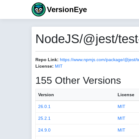
VersionEye
NodeJS/@jest/test
Repo Link:
https://www.npmjs.com/package/@jest/t
License:
MIT
155 Other Versions
Version
License
26.0.1
MIT
25.2.1
MIT
24.9.0
MIT