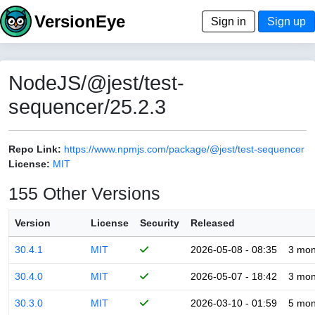
VersionEye
Sign in
Sign up
NodeJS/@jest/test-
sequencer/25.2.3
Repo Link:
https://www.npmjs.com/package/@jest/test-sequencer
License:
MIT
155 Other Versions
Version
License
Security
Released
30.4.1
MIT
2026-05-08 - 08:35
3 mon
30.4.0
MIT
2026-05-07 - 18:42
3 mon
30.3.0
MIT
2026-03-10 - 01:59
5 mon