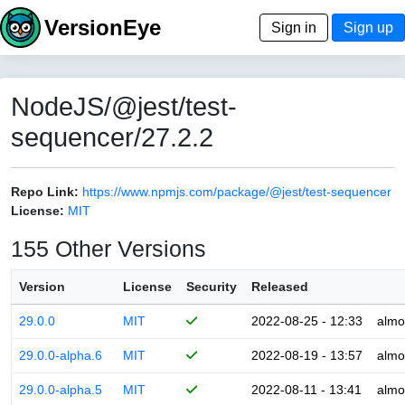
VersionEye
Sign in
Sign up
NodeJS/@jest/test-
sequencer/27.2.2
Repo Link:
https://www.npmjs.com/package/@jest/test-sequencer
License:
MIT
155 Other Versions
Version
License
Security
Released
29.0.0
MIT
2022-08-25 - 12:33
almo
29.0.0-alpha.6
MIT
2022-08-19 - 13:57
almo
29.0.0-alpha.5
MIT
2022-08-11 - 13:41
almo