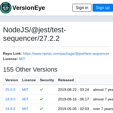
VersionEye
Sign in
Sign up
NodeJS/@jest/test-
sequencer/27.2.2
Repo Link:
https://www.npmjs.com/package/@jest/test-sequencer
License:
MIT
155 Other Versions
Version
License
Security
Released
25.0.0
MIT
2019-08-22 - 03:24
almost 7 ye
24.9.0
MIT
2019-08-16 - 06:17
almost 7 ye
24.8.0
MIT
2019-05-05 - 02:03
over 7 years