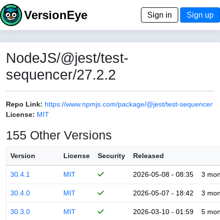
VersionEye
Sign in
Sign up
NodeJS/@jest/test-
sequencer/27.2.2
Repo Link:
https://www.npmjs.com/package/@jest/test-sequencer
License:
MIT
155 Other Versions
Version
License
Security
Released
30.4.1
MIT
2026-05-08 - 08:35
3 mon
30.4.0
MIT
2026-05-07 - 18:42
3 mon
30.3.0
MIT
2026-03-10 - 01:59
5 mon