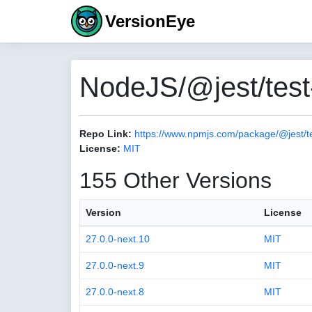
VersionEye
NodeJS/@jest/test
Repo Link:
https://www.npmjs.com/package/@jest/t
License:
MIT
155 Other Versions
Version
License
27.0.0-next.10
MIT
27.0.0-next.9
MIT
27.0.0-next.8
MIT