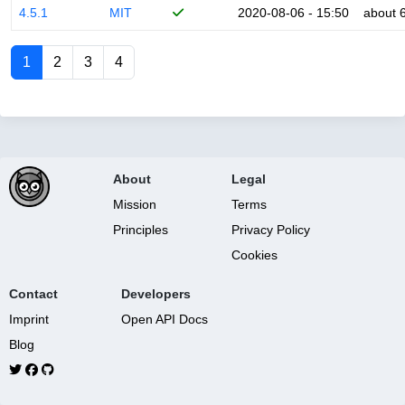
4.5.1
MIT
2020-08-06 - 15:50
about 
1
2
3
4
About
Legal
Mission
Terms
Principles
Privacy Policy
Cookies
Contact
Developers
Imprint
Open API Docs
Blog