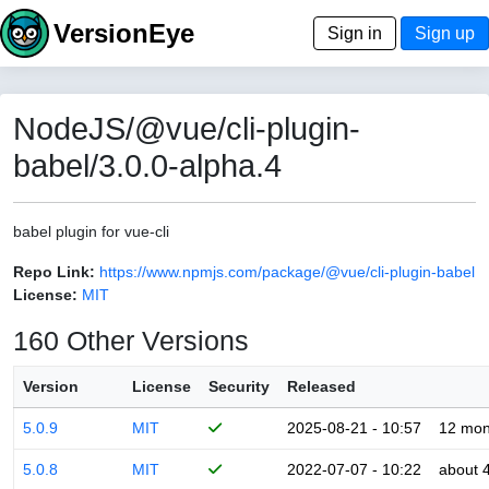
VersionEye
Sign in
Sign up
NodeJS/@vue/cli-plugin-
babel/3.0.0-alpha.4
babel plugin for vue-cli
Repo Link:
https://www.npmjs.com/package/@vue/cli-plugin-babel
License:
MIT
160 Other Versions
Version
License
Security
Released
5.0.9
MIT
2025-08-21 - 10:57
12 mon
5.0.8
MIT
2022-07-07 - 10:22
about 