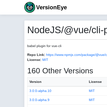
VersionEye
NodeJS/@vue/cli-p
babel plugin for vue-cli
Repo Link:
https://www.npmjs.com/package/@vue/cl
License:
MIT
160 Other Versions
Version
License
3.0.0-alpha.10
MIT
3.0.0-alpha.9
MIT