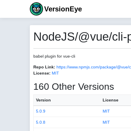
VersionEye
NodeJS/@vue/cli-p
babel plugin for vue-cli
Repo Link:
https://www.npmjs.com/package/@vue/cl
License:
MIT
160 Other Versions
Version
License
5.0.9
MIT
5.0.8
MIT