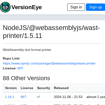
VersionEye
Sign in
Sign up
NodeJS/@webassemblyjs/wast-
printer/1.5.11
WebAssembly text format printer
Repo Link:
https://www.npmjs.com/package/@webassemblyjs/wast-printer
License:
MIT
88 Other Versions
Version
License
Security
Released
1.14.1
MIT
2024-11-06 - 21:53
almost 2 ye