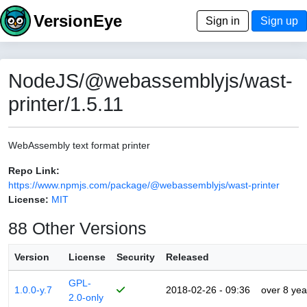
VersionEye
Sign in
Sign up
NodeJS/@webassemblyjs/wast-
printer/1.5.11
WebAssembly text format printer
Repo Link:
https://www.npmjs.com/package/@webassemblyjs/wast-printer
License:
MIT
88 Other Versions
Version
License
Security
Released
GPL-
1.0.0-y.7
2018-02-26 - 09:36
over 8 yea
2.0-only