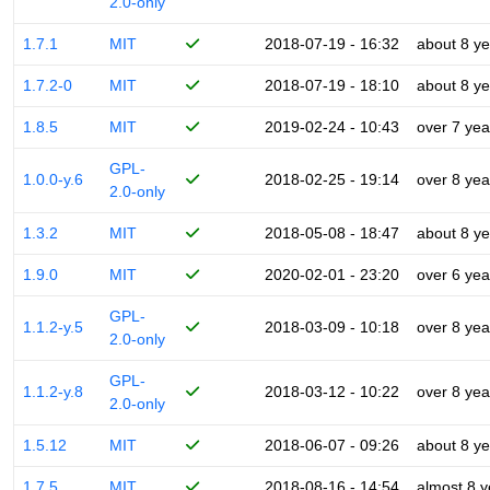
2.0-only
1.7.1
MIT
2018-07-19 - 16:32
about 8 ye
1.7.2-0
MIT
2018-07-19 - 18:10
about 8 ye
1.8.5
MIT
2019-02-24 - 10:43
over 7 yea
GPL-
1.0.0-y.6
2018-02-25 - 19:14
over 8 yea
2.0-only
1.3.2
MIT
2018-05-08 - 18:47
about 8 ye
1.9.0
MIT
2020-02-01 - 23:20
over 6 yea
GPL-
1.1.2-y.5
2018-03-09 - 10:18
over 8 yea
2.0-only
GPL-
1.1.2-y.8
2018-03-12 - 10:22
over 8 yea
2.0-only
1.5.12
MIT
2018-06-07 - 09:26
about 8 ye
1.7.5
MIT
2018-08-16 - 14:54
almost 8 y