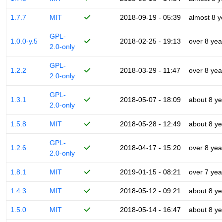
1.7.7
MIT
2018-09-19 - 05:39
almost 8 y
GPL-
1.0.0-y.5
2018-02-25 - 19:13
over 8 yea
2.0-only
GPL-
1.2.2
2018-03-29 - 11:47
over 8 yea
2.0-only
GPL-
1.3.1
2018-05-07 - 18:09
about 8 ye
2.0-only
1.5.8
MIT
2018-05-28 - 12:49
about 8 ye
GPL-
1.2.6
2018-04-17 - 15:20
over 8 yea
2.0-only
1.8.1
MIT
2019-01-15 - 08:21
over 7 yea
1.4.3
MIT
2018-05-12 - 09:21
about 8 ye
1.5.0
MIT
2018-05-14 - 16:47
about 8 ye