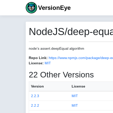
VersionEye
NodeJS/deep-equal
node's assert.deepEqual algorithm
Repo Link:
https://www.npmjs.com/package/deep-e
License:
MIT
22 Other Versions
Version
License
2.2.3
MIT
2.2.2
MIT