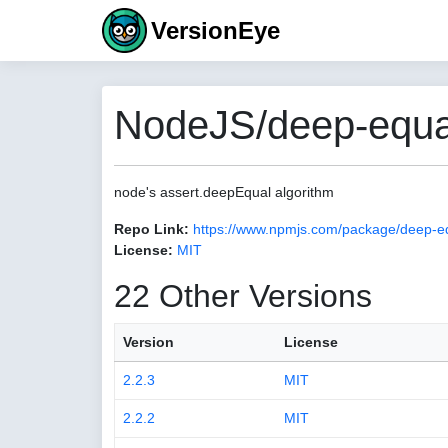
VersionEye
NodeJS/deep-equal
node's assert.deepEqual algorithm
Repo Link:
https://www.npmjs.com/package/deep-e
License:
MIT
22 Other Versions
Version
License
2.2.3
MIT
2.2.2
MIT