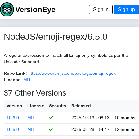
VersionEye
Sign in
Sign up
NodeJS/emoji-regex/6.5.0
A regular expression to match all Emoji-only symbols as per the
Unicode Standard.
Repo Link:
https://www.npmjs.com/package/emoji-regex
License:
MIT
37 Other Versions
Version
License
Security
Released
10.6.0
MIT
2025-10-13 - 08:13
10 months
10.5.0
MIT
2025-08-28 - 14:47
12 months