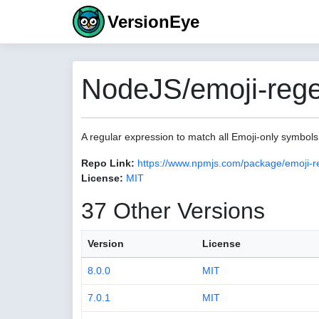
VersionEye
NodeJS/emoji-rege
A regular expression to match all Emoji-only symbol
Repo Link:
https://www.npmjs.com/package/emoji-r
License:
MIT
37 Other Versions
Version
License
8.0.0
MIT
7.0.1
MIT