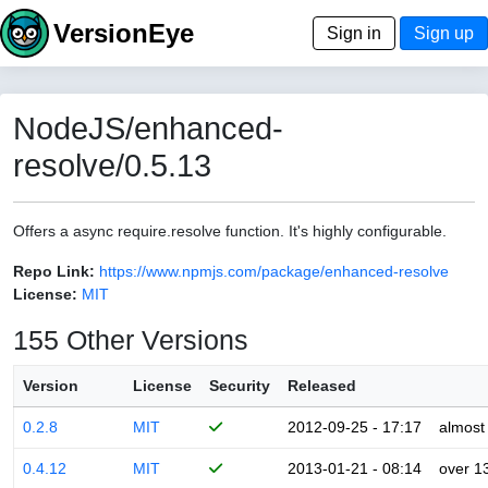
VersionEye
Sign in
Sign up
NodeJS/enhanced-
resolve/0.5.13
Offers a async require.resolve function. It's highly configurable.
Repo Link:
https://www.npmjs.com/package/enhanced-resolve
License:
MIT
155 Other Versions
Version
License
Security
Released
0.2.8
MIT
2012-09-25 - 17:17
almost
0.4.12
MIT
2013-01-21 - 08:14
over 1