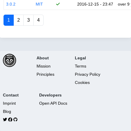
3.0.2
MIT
2016-12-15 - 23:47
over 9
1
2
3
4
About
Legal
Mission
Terms
Principles
Privacy Policy
Cookies
Contact
Developers
Imprint
Open API Docs
Blog