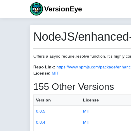
VersionEye
NodeJS/enhanced-r
Offers a async require.resolve function. It's highly co
Repo Link:
https://www.npmjs.com/package/enhanc
License:
MIT
155 Other Versions
Version
License
0.8.5
MIT
0.8.4
MIT