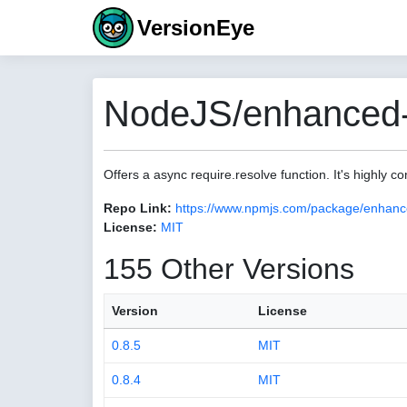
VersionEye
NodeJS/enhanced-r
Offers a async require.resolve function. It's highly co
Repo Link:
https://www.npmjs.com/package/enhanc
License:
MIT
155 Other Versions
Version
License
0.8.5
MIT
0.8.4
MIT