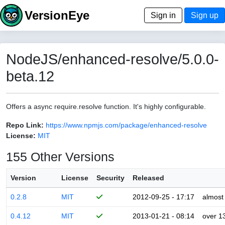
VersionEye
Sign in
Sign up
NodeJS/enhanced-resolve/5.0.0-
beta.12
Offers a async require.resolve function. It's highly configurable.
Repo Link:
https://www.npmjs.com/package/enhanced-resolve
License:
MIT
155 Other Versions
Version
License
Security
Released
0.2.8
MIT
2012-09-25 - 17:17
almost
0.4.12
MIT
2013-01-21 - 08:14
over 1