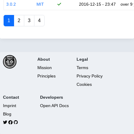
3.0.2
MIT
2016-12-15 - 23:47
over 9
1
2
3
4
About
Legal
Mission
Terms
Principles
Privacy Policy
Cookies
Contact
Developers
Imprint
Open API Docs
Blog