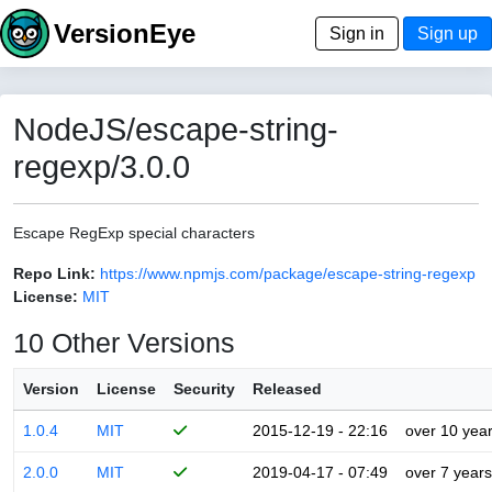
VersionEye
Sign in
Sign up
NodeJS/escape-string-
regexp/3.0.0
Escape RegExp special characters
Repo Link:
https://www.npmjs.com/package/escape-string-regexp
License:
MIT
10 Other Versions
Version
License
Security
Released
1.0.4
MIT
2015-12-19 - 22:16
over 10 yea
2.0.0
MIT
2019-04-17 - 07:49
over 7 years