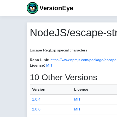
VersionEye
NodeJS/escape-str
Escape RegExp special characters
Repo Link:
https://www.npmjs.com/package/escape-
License:
MIT
10 Other Versions
Version
License
1.0.4
MIT
2.0.0
MIT