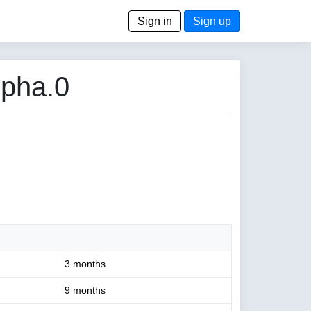
Sign in
Sign up
lpha.0
3 months
9 months