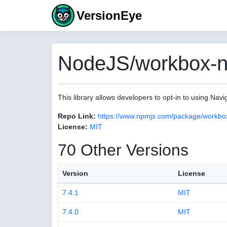
VersionEye
NodeJS/workbox-na
This library allows developers to opt-in to using Navi
Repo Link:
https://www.npmjs.com/package/workbox
License:
MIT
70 Other Versions
Version
License
7.4.1
MIT
7.4.0
MIT