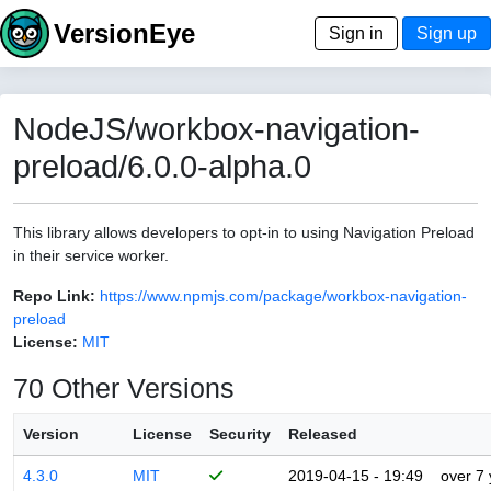
VersionEye
Sign in
Sign up
NodeJS/workbox-navigation-
preload/6.0.0-alpha.0
This library allows developers to opt-in to using Navigation Preload
in their service worker.
Repo Link:
https://www.npmjs.com/package/workbox-navigation-
preload
License:
MIT
70 Other Versions
Version
License
Security
Released
4.3.0
MIT
2019-04-15 - 19:49
over 7