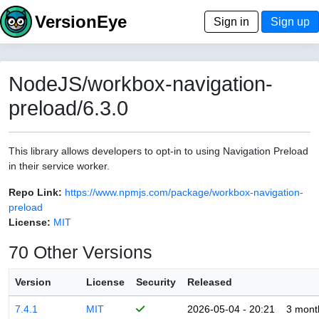
VersionEye
Sign in
Sign up
NodeJS/workbox-navigation-
preload/6.3.0
This library allows developers to opt-in to using Navigation Preload
in their service worker.
Repo Link:
https://www.npmjs.com/package/workbox-navigation-
preload
License:
MIT
70 Other Versions
Version
License
Security
Released
7.4.1
MIT
2026-05-04 - 20:21
3 mont