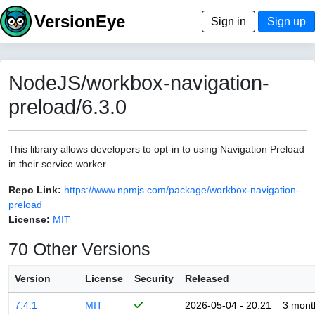
VersionEye
Sign in
Sign up
NodeJS/workbox-navigation-
preload/6.3.0
This library allows developers to opt-in to using Navigation Preload
in their service worker.
Repo Link:
https://www.npmjs.com/package/workbox-navigation-
preload
License:
MIT
70 Other Versions
Version
License
Security
Released
7.4.1
MIT
2026-05-04 - 20:21
3 mont