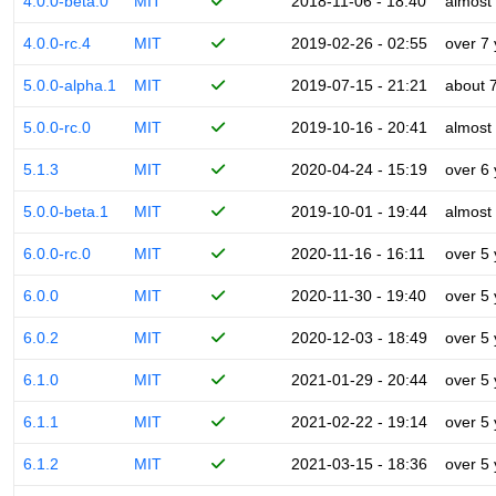
4.0.0-beta.0
MIT
2018-11-06 - 18:40
almost
4.0.0-rc.4
MIT
2019-02-26 - 02:55
over 7
5.0.0-alpha.1
MIT
2019-07-15 - 21:21
about 
5.0.0-rc.0
MIT
2019-10-16 - 20:41
almost
5.1.3
MIT
2020-04-24 - 15:19
over 6
5.0.0-beta.1
MIT
2019-10-01 - 19:44
almost
6.0.0-rc.0
MIT
2020-11-16 - 16:11
over 5
6.0.0
MIT
2020-11-30 - 19:40
over 5
6.0.2
MIT
2020-12-03 - 18:49
over 5
6.1.0
MIT
2021-01-29 - 20:44
over 5
6.1.1
MIT
2021-02-22 - 19:14
over 5
6.1.2
MIT
2021-03-15 - 18:36
over 5