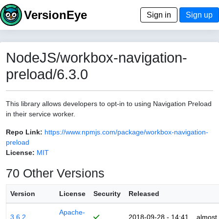
VersionEye
Sign in
Sign up
NodeJS/workbox-navigation-
preload/6.3.0
This library allows developers to opt-in to using Navigation Preload
in their service worker.
Repo Link:
https://www.npmjs.com/package/workbox-navigation-
preload
License:
MIT
70 Other Versions
Version
License
Security
Released
Apache-
3.6.2
2018-09-28 - 14:41
almost